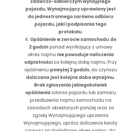
zdawczo-odbiorczym wynajętego
pojazdu, Wynajmujący uprawiony jest
do jednostronnego zarówno odbioru
pojazdu, jaki i podpisania tego
protokołu
.
Opóźnienie w zwrocie samochodu
do
2 godzin
ponad wynikający z umowy
okres najmu
nie powoduje naliczenia
odpłatności
za kolejną dobę najmu. Przy
opóźnieniu
powyżej 2 godzin
, do czynszu
doliczana jest kolejna doba wynajmu
.
Brak zgłoszenia jakiegokolwiek
opóźnienia
zdania pojazdu lub zamiaru
przedłużenia najmu samochodu na
zasadach określonych poniżej oraz za
zgodą Wynajmującego uprawnia
Wynajmującego, oprócz doliczenia kwoty
czynszu za dodatkowy okres najmu, do: