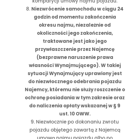
komparycji umowy najmu pojazdu.
Niezwrócenie samochodu w ciągu 24
godzin od momentu zakończenia
okresu najmu
, niezależnie od
okoliczności jego zakończenia,
traktowane jest jako jego
przywłaszczenie przez Najemcę
(
bezprawne naruszenie prawa
własności Wynajmującego
).
W takiej
sytuacji Wynajmujący uprawiony jest
do niezwłocznego odebrania pojazdu
Najemcy, któremu nie służy roszczenie o
ochronę posiadania w tym zakresie oraz
do naliczenia opłaty wskazanej w § 9
ust. 10 OWW.
Niezwłocznie po dokonaniu zwrotu
pojazdu objętego zawartą z Najemcą
umową najmu pojazdu albo po