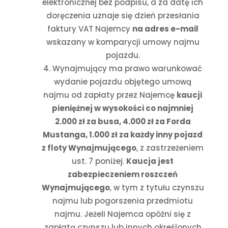
elektronicznej bez podpisu, a za datę ich
doręczenia uznaje się dzień przesłania
faktury VAT Najemcy
na adres e-mail
wskazany w komparycji umowy najmu
pojazdu.
Wynajmujący ma prawo warunkować
wydanie pojazdu objętego umową
najmu od zapłaty przez Najemcę
kaucji
pieniężnej w wysokości co najmniej
2.000 zł za busa, 4.000 zł za Forda
Mustanga, 1.000 zł za każdy inny pojazd
z floty Wynajmującego
, z zastrzeżeniem
ust. 7 poniżej.
Kaucja jest
zabezpieczeniem roszczeń
Wynajmującego
, w tym z tytułu czynszu
najmu lub pogorszenia przedmiotu
najmu. Jeżeli Najemca opóźni się z
zapłatą czynszu lub innych określonych