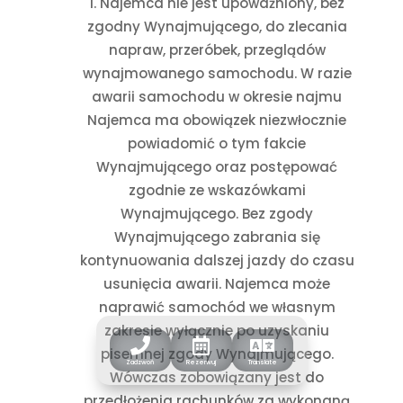
Najemca nie jest upoważniony, bez
zgodny Wynajmującego, do zlecania
napraw, przeróbek, przeglądów
wynajmowanego samochodu. W razie
awarii samochodu w okresie najmu
Najemca ma obowiązek niezwłocznie
powiadomić o tym fakcie
Wynajmującego oraz postępować
zgodnie ze wskazówkami
Wynajmującego. Bez zgody
Wynajmującego zabrania się
kontynuowania dalszej jazdy do czasu
usunięcia awarii. Najemca może
naprawić samochód we własnym
zakresie wyłącznie po uzyskaniu



pisemnej zgody Wynajmującego.
Zadzwoń
Rezerwuj
Translate
Wówczas zobowiązany jest do
przedłożenia rachunków za wykonaną