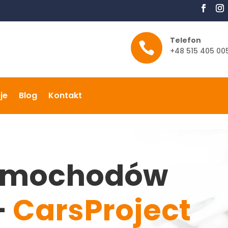
Telefon

+48 515 405 00
je
Blog
Kontakt
amochodów
–
CarsProject