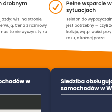
h drobnym
Pełne wsparcie 
R
sytuacjach
jazdy: wisi na stronie,
Telefon do wypożyczaln
zerwują. Cena z rozmowy
jest potrzebny — czyli 
nas to nie wyczyn, tylko
kolizje, wątpliwości p
razu, o każdej porze.
mochodów w
Siedziba obsługu
samochodów w We