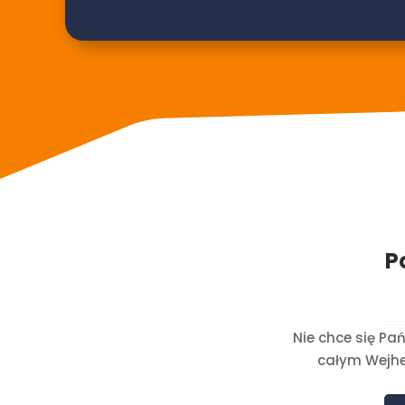
P
Nie chce się Pa
całym Wejher