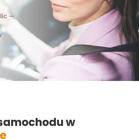
lic —
z
w
samochodu w
e