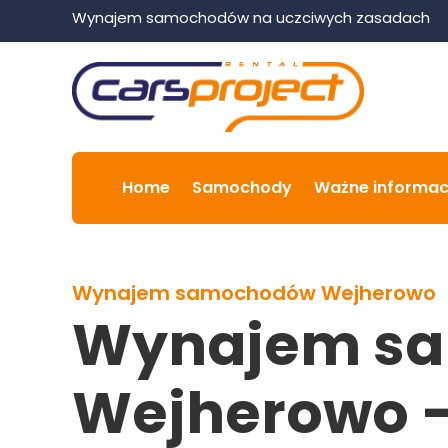
Wynajem samochodów na uczciwych zasadach
Home
Samochody
Ważne informac
Wynajem samochodów Wejherowo
Wynajem s
Wejherowo 