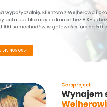
ą wypożyczalnię. Klientom z Wejherowa i oko
 auta bez blokady na karcie, bez BIK-u i be
ad 100 samochodów w gotowości, ocena 5.0 
8 515 405 005
Carsproject
Wynajem 
Wejherowi