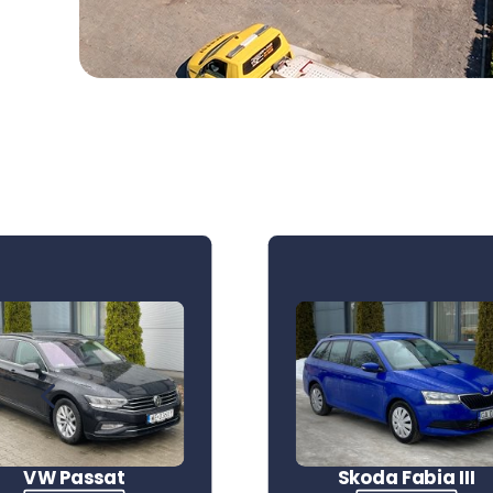
4
VW Passat
Skoda Fabia III