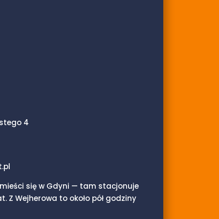
stego 4
.pl
mieści się w Gdyni — tam stacjonuje
at. Z Wejherowa to około pół godziny