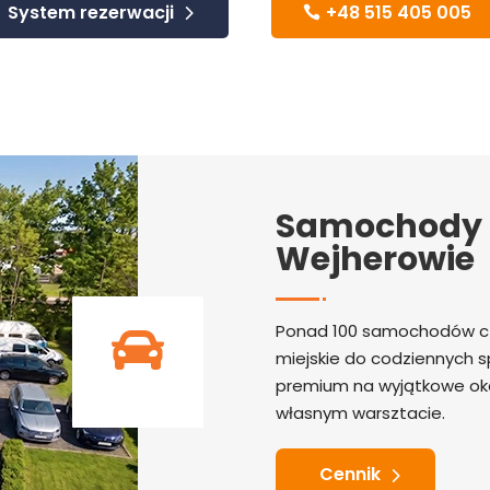
System rezerwacji
+48 515 405 005
Samochody 
Wejherowie
Ponad 100 samochodów cz

miejskie do codziennych s
premium na wyjątkowe oka
własnym warsztacie.
Cennik