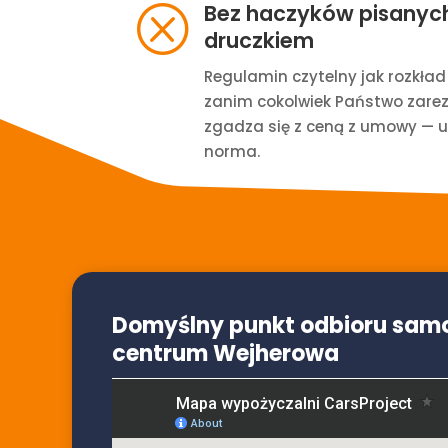
Bez haczyków pisanyc
Q
druczkiem
Regulamin czytelny jak rozkład 
zanim cokolwiek Państwo zare
zgadza się z ceną z umowy — u 
norma.
Domyślny punkt odbioru sa
centrum Wejherowa