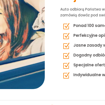
Auto odbiorą Państwo w 
zamówią dowóz pod swój
Z
Ponad 100 sam
Z
Perfekcyjne opin
Z
Jasne zasady 
Z
Dogodny odbi
Z
Specjalne ofert
Z
Indywidualne 