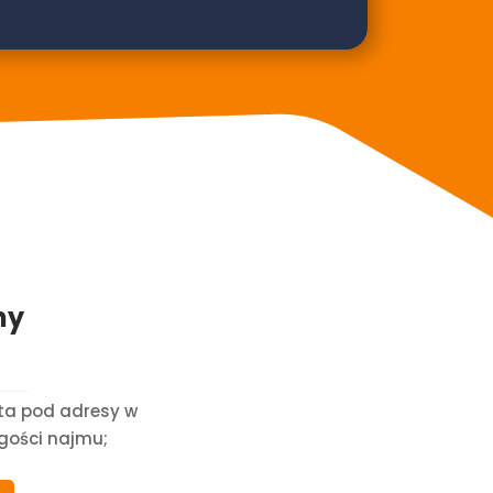
ny
uta pod adresy w
ugości najmu;