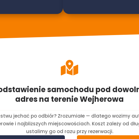

odstawienie samochodu pod dowol
adres na terenie Wejherowa
ństwu jechać po odbiór? Zrozumiałe — dlatego wozimy a
owie i najbliższych miejscowościach. Koszt zależy od dł
ustalimy go od razu przy rezerwacji.