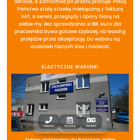
obrocie, a samochód po prostu pracuje. Płacą
Państwo stałą stawkę miesięczną z fakturą
VAT, a serwis, przeglądy i opony biorą na
siebie my. Bez sprawdzania w BIK auto dla
pracownika bywa gotowe szybciej, niż leasing
przejdzie przez akceptację. Do wyboru są
osobówki różnych klas i nadwozi.
ELASTYCZNE WARUNKI



Zadzwoń
Rezerwuj
Translate
Zakres dobieramy do Państwa: jeden