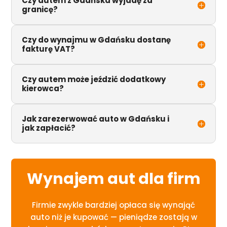
Czy autem z Gdańska wyjadę za
granicę?
Czy do wynajmu w Gdańsku dostanę
fakturę VAT?
Czy autem może jeździć dodatkowy
kierowca?
Jak zarezerwować auto w Gdańsku i
jak zapłacić?
Wynajem aut dla firm
Firmie zwykle bardziej opłaca się wynająć
auto niż je kupować — pieniądze zostają w