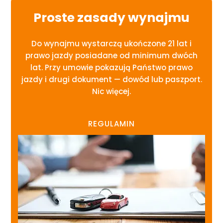
Proste zasady wynajmu
Do wynajmu wystarczą ukończone 21 lat i
prawo jazdy posiadane od minimum dwóch
lat. Przy umowie pokazują Państwo prawo
jazdy i drugi dokument — dowód lub paszport.
Nic więcej.
REGULAMIN