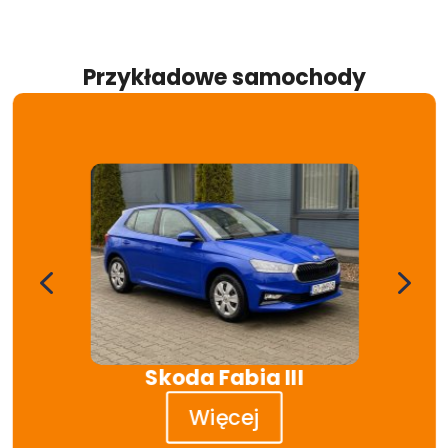
Przykładowe samochody
4
5
Skoda Fabia III
Więcej