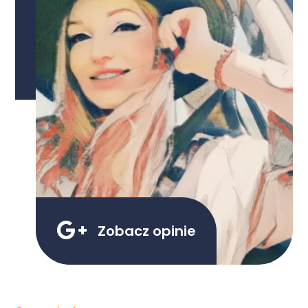

Zobacz opinie